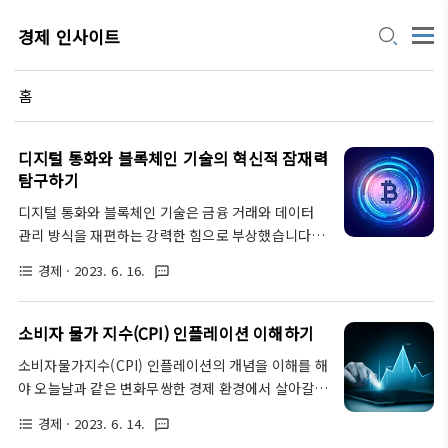
경제 인사이트
홈
디지털 통화와 블록체인 기술의 혁신적 잠재력
탐구하기
디지털 통화와 블록체인 기술은 금융 거래와 데이터
관리 방식을 재편하는 강력한 힘으로 부상했습니다.
비트코인과 같은 암호화폐의 부상부터 중앙은행 디지
경제
· 2023. 6. 16.
format_list_bulleted
textsms
털 화폐(CBDC)의 개발에 이르기까지, 이러한 혁신은
전 세계 모든 사람들의 관심을 사로잡았습니다. 디지
털 통화의 혁신적 잠재력을 살펴보고 디지털 통화의
소비자 물가 지수(CPI) 인플레이션 이해하기
성장을 촉진하는 기반이 되는 블록체인 기술을 살펴보
소비자물가지수(CPI) 인플레이션의 개념을 이해를 해
겠습니다. 디지털 통화의 이해 1. 디지털 화폐란 무엇
야 오늘날과 같은 변화무쌍한 경제 환경에서 살아갈
인가요? 디지털 화폐는 디지털 영역에만 존재하는 가
수 있습니다. 시간 경과에 따른 상품 및 서비스 가격의
상 또는 전자적 형태의 화폐입니다. 디지털 화폐를 사
경제
· 2023. 6. 14.
format_list_bulleted
textsms
평균 변화를 측정하는 CPI 인플레이션은 경제 정책을
용하면 개인이 전자적으로 거래하고 가치를 저장할 수