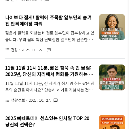
어, 보는 이의 마음을 움직이는 감성 가득한 크리스마
등 다양한 관계에 맞춰 쓸 수 있는 특별한 새해 인사말
스 인사말 문구와 작성 팁을 알려드리려합니다. 친구,
50가지를 준비해봤습니다. 이 문구들을 참고하셔서
가족, 지인, 그리고 비즈니스 관계에 있는 모든 이들에
나이보다 젊게! 활력에 주목할 알부민의 숨겨
여러분의 2026년 ..
게 깊은 인상을 남길 수 있는 메시지 작성 노하우를 지
진 안티에이징 파워
금 바로 확인해보시고, 메시지를 전해보세요!안녕하
젊음과 활력을 되찾는 비결로 알부민이 급부상하고 있
세요! 어느덧 2025년도 막바지를 향해 달려가고 있네
습니다. 우리 몸의 핵심 단백질인 알부민이 단순한 영
요. 거리마다 울려 퍼지는 캐럴과 반짝이는 트리 장식
양소를 넘어, 노화의 징후에 맞서는 강력한 안티에이
을 보면 괜스레 마음이 설레는 크리스마스 시즌이 코
건강
· 2025. 10. 27.
format_list_bulleted
textsms
징 파워를 가졌다는 사실, 알고 계셨나요? 항산화부터
앞으로 다가왔음을 실감하게 됩니다. 특히 요즘 같은
세포 재생까지, 알부민의 숨겨진 잠재력을 지금부터
시대에는 인스타그램을 통해 소중한 사람들에게 안부
파헤쳐 봅니다. 더 젊고 건강한 삶을 위한 당신의 여정
11월 11일 11시 11분, 짧은 침묵 속 긴 울림:
를 전하고 따뜻한 마음을 나누는 것이 하나의..
에 알부민이 새로운 이정표가 될 것입니다. 알부민, 젊
2025년, 당신의 자리에서 평화를 기원하는 방
음의 열쇠로 다시 태어나다 🔑안녕하세요! 나이가 들
법
11월 11일 11시 11분, 전 세계가 잠시 멈추는 짧은 침
면서 자연스럽게 느껴지는 활력 저하, 피부 탄력 감소,
묵의 순간을 아시나요? 단순히 과거를 기념하는 것을
쉽게 지치는 몸… 이런 변화 앞에서 젊음을 유지하는
넘어, 2025년 현재 우리 삶 속에서 평화를 기원하고
비결은 무엇일까, 한 번쯤 고민해보셨을 거예요. 제가
생활정보
· 2025. 10. 27.
format_list_bulleted
textsms
실천하는 방법에 대해 깊이 있게 탐구해 봅니다. 개인
직접 겪어본 바로는, 한해 한해 접어들면서 안티에이
의 자리에서부터 시작되는 작은 움직임이 어떻게 세상
징 분야에서 알부민(Albumin)이 정말 뜨거운 주목을
을 변화시킬 수 있는지, 그리고 이 특별한 시간을 어떻
2025 빼빼로데이 센스있는 인사말 TOP 20
받고 있습니다. 사실 알부민은..
게 의미 있게 보낼 수 있을지 함께 고민해 봐요.11월
당신의 선택은?