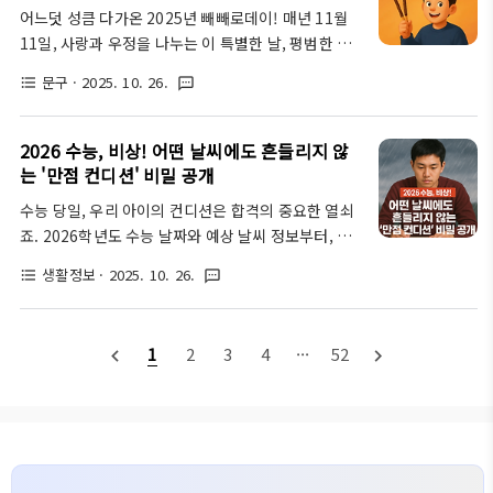
11일 11시 11분, 그 의미의 시작여러분, 혹시 11월
어느덧 성큼 다가온 2025년 빼빼로데이! 매년 11월
11일 11시 11분이라는 시간에 특별한 의미가 있다는
11일, 사랑과 우정을 나누는 이 특별한 날, 평범한 빼
것을 알고 계셨나요? 많은 분들이 '빼빼로데이'를 떠
빼로만으로는 뭔가 부족하다고 느끼지 않으셨나요?
올리실 텐데, 사실 이 시간은 전 세계적으로 '현충일
문구
· 2025. 10. 26.
format_list_bulleted
textsms
올해는 센스 있는 인사말로 당신의 마음을 더욱 특별
(Remembrance Day)' 또는 '재향군인의 날
하게 전달해 보세요. 받는 사람의 얼굴에 미소를 띠게
(Veterans Day)'로 기념되는 아주 중요한 순간이에
할, 트렌디하면서도 진심이 담긴 빼빼로데이 인사말
2026 수능, 비상! 어떤 날씨에도 흔들리지 않
요..
TOP 20을 지금 바로 공개합니다! 빼빼로데이, 단순
는 '만점 컨디션' 비밀 공개
한 과자 선물이 아니죠!빼빼로데이, 그냥 막대 과자를
수능 당일, 우리 아이의 컨디션은 합격의 중요한 열쇠
주고받는 날이라고 생각하면 섭섭해요! 사실 이 날은
죠. 2026학년도 수능 날짜와 예상 날씨 정보부터, 최
어쩌면 잊고 지냈던 소중한 사람들에게 마음을 표현할
고의 컨디션을 위한 식단, 복장, 이동 전략, 그리고 학
수 있는 아주 좋은 기회라고 생각해요. 제가 직접 경험
생활정보
· 2025. 10. 26.
format_list_bulleted
textsms
부모님의 따뜻한 응원 메시지까지! 시험 당일 발생할
해보니, 말 한마디가 얼마나 큰 힘을 가지고 있는지 새
수 있는 변수에 대한 현명한 대처법까지, 학부모님들
삼 느끼곤 합니다. 상대방에게 감동을 주고, 때로는 웃
이 꼭 알아야 할 모든 정보를 담았습니다. 지금 바로 확
음을 선사하는 그 한마디가..
1
2
3
4
···
52
navigate_before
navigate_next
인해 보세요.🚨 2026학년도 수능 날짜와 시험 시간,
그리고 기상 예측까지!학부모님들, 안녕하세요! 오늘
은 2025년 10월 26일 일요일, 수능이 한 달여 앞으로
다가온 시점인데요. 매년 이맘때쯤이면 자녀를 둔 학
부모님들의 마음은 말 그대로 '초조함 반, 기대 반'으
로 가득 차기 마련이죠. 특히 수능 당일, 우리 아이가