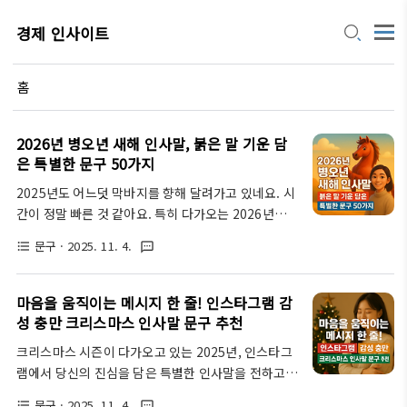
경제 인사이트
홈
2026년 병오년 새해 인사말, 붉은 말 기운 담
은 특별한 문구 50가지
2025년도 어느덧 막바지를 향해 달려가고 있네요. 시
간이 정말 빠른 것 같아요. 특히 다가오는 2026년은
정말 특별한 해인데요, 바로 병오년(丙午年), 즉 '붉은
문구
· 2025. 11. 4.
format_list_bulleted
textsms
말의 해'입니다! 붉은 말이라고 하니 뭔가 열정적이고
힘찬 에너지가 느껴지지 않나요? 개인적으로는 불꽃
처럼 타오르는 역동적인 기운이 가득할 것 같아 기대
마음을 움직이는 메시지 한 줄! 인스타그램 감
가 됩니다. 이런 특별한 해에, 그냥 평범한 인사말 대
성 충만 크리스마스 인사말 문구 추천
신 붉은 말의 기운을 담은 힘찬 메시지를 전한다면 받
크리스마스 시즌이 다가오고 있는 2025년, 인스타그
는 사람도 그 에너지를 고스란히 느낄 수 있지 않을까
램에서 당신의 진심을 담은 특별한 인사말을 전하고
요?그래서 오늘은 제가 직접! 2026년 병오년의 의미
싶지 않으신가요? 이 포스팅에서는 단순한 덕담을 넘
를 되새기며, 가족, 친구, 직장 동료, 비즈니스 파트너
문구
· 2025. 11. 4.
format_list_bulleted
textsms