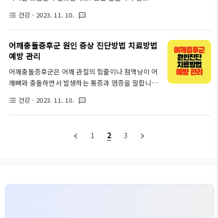
화할 수 있습니다. 대변색깔 변화의 주요 원인들을 살
나치는 어깨 통증, 하지만 이것이 오십견의 신호일 수
펴보겠습니다. 간 기능 이상: 간이 제대로 작동하지 않
건강
· 2023. 11. 10.
format_list_bulleted
textsms
있습니다. 오십견은 치료가 늦어질수록 일상생활에 큰
을 때, 대변이 흰색이나 회색으로 변할 수 있습니다.
불편을 주게 됩니다. 이번 포스트에서는 오십견의 증
이는 간 질환의 증상으로 볼 수 있습니다. 소화 문제:
상부터 치료, 예방을 위한 운동방법까지 상세히 알아
어깨충돌증후군 원인 증상 진단방법 치료방법
소화 과정에서 충분한 수분..
보며, 나의 어깨를 건강하게 지킬 수 있는 방법을 제공
예방 관리
하고자 합니다. 통증 없는 일상을 위해, 지금부터 오십
어깨충돌증후군은 어깨 관절의 힘줄이나 점액낭이 어
견에 대해 함께 알아봅시다. 오십견이랑 무엇인가요?
깨뼈와 충돌하면서 발생하는 통증과 염증을 말합니다.
오십견이란 무엇인가요? 오십견, 즉 유착성 관절낭염
특히 팔을 들어 올릴 때 통증을 느끼는 것이 대표적인
은 어깨 관절을 둘러싼 관절낭에 염증이 생겨 통증과
건강
· 2023. 11. 10.
format_list_bulleted
textsms
증상인데요, 많은 분들이 어깨 통증을 단순한 근육통
함께 어깨의 움직임이 제한되는 질환입니다. 대개 50
으로 여겨 방치하는 경우가 많습니다. 하지만 적절히
대에서 많이 발생한다 하여 '오십견'이라는 이름이 붙
치료하지 않으면 만성적인 어깨 문제로 발전할 수 있
었지만, 실제로는 다양한 연령대에서 관찰..
1
2
3
navigate_before
navigate_next
어 주의가 필요해요. 어깨충돌증후군의 원인을 알아보
세요 어깨충돌증후군의 원인은 다양합니다. 반복적인
어깨 사용으로 인한 과사용이나 잘못된 자세로 인한
어깨 관절의 불안정성, 그리고 어깨 주변 근육의 약화
등이 이를 유발할 수 있어요. 특히 손을 자주 들어 올리
는 직업을 가진 분들이나 스포츠를 즐기는 분들에게서
많이 나타나는데요, 평소 어깨에 부담을 주는 활동을
자주 하는 분들은 각별히 주의하셔야 해요. ..