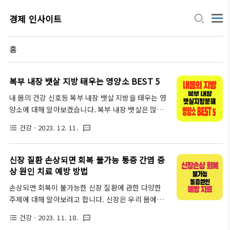
경제 인사이트
홈
복부 내장 뱃살 지방 태우는 영양소 BEST 5
내 몸의 건강 신호등 복부 내장 뱃살 지방을 태우는 영
양소에 대해 알아보겠습니다. 복부 내장 뱃살은 많은
사람들이 고민하는 부분이며, 건강에도 좋지 않은 지
건강
· 2023. 12. 11.
format_list_bulleted
textsms
방입니다. 하지만 걱정하지 마시고, 이번 글에서는 복
부 내장 뱃살지방을 태우는데 도움을 주는 영양소 5가
지를 알려드리겠습니다. 내 몸의 건강 신호등이 항상
신장 질환 손상되면 회복 불가능 통증 간염 증
푸른 신호등이 될 수 있는 영양소 BEST!!! 지금부터
상 원인 치료 예방 방법
알아보겠습니다! 지방 태우는 영양소 BEST 5 내게
손상되면 회복이 불가능한 신장 질환에 관한 다양한
맞는 영양소를 바로 찾아보세요. 내게 맞는 영양소 찾
주제에 대해 알아보려고 합니다. 신장은 우리 몸에서
기 바로가기 지방은 우리 몸에 필요한 에너지원이지
중요한 역할을 담당하는 기관 중 하나로, 건강한 신장
만, 과도하게 섭취하면 체내에 축적되어 비만, 고혈압,
건강
· 2023. 11. 18.
format_list_bulleted
textsms
을 유지하는 것은 매우 중요합니다. 그러나 신장 질환
당뇨병 등의 질병을 유발할 수 있습니다. 복부 내장 지