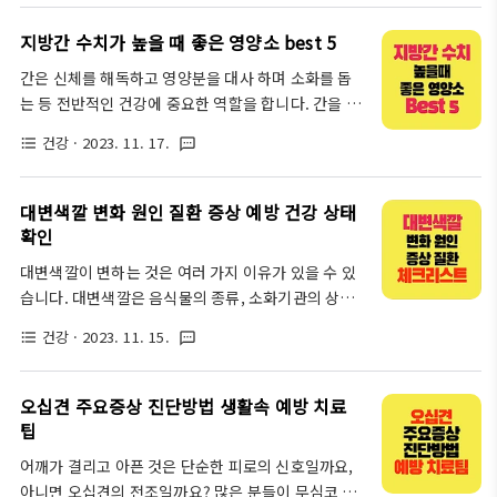
은 많은 사람들에게 영향을 미치고 있으며, 이로 인해
방 뱃살은 건강에 해로운 지방으로, 심혈관 질환, 당뇨
통증, 감염, 증상 등의 문제가 발생할 수 있습니다. 따
지방간 수치가 높을 때 좋은 영양소 best 5
병, 고혈압 등의 위험을 증..
라서 이번 글에서는 신장 질환의 통증, 감염, 증상의
간은 신체를 해독하고 영양분을 대사 하며 소화를 돕
원인, 치료 및 예방 방법에 대해 자세히 알아보도록 하
는 등 전반적인 건강에 중요한 역할을 합니다. 간을 건
겠습니다. 신장 질환의 종류 신장 질환은 다양한 통증,
강하게 유지하는 것은 최적의 웰빙을 위해 필수적입니
감염, 증상 등을 유발할 수 있습니다. 대표적인 신장
건강
· 2023. 11. 17.
format_list_bulleted
textsms
다. 균형 잡힌 식단과 건강한 생활 습관과 함께 특정 영
질환으로는 신부전, 신우염, 신염 등이 있습니다. 이러
양 보충제를 섭취하면 간에 추가적인 영양소를 제공할
한 질환들의 주요 원인과 치료, 예방 방법은 다양합니
수 있습니다. 이 글에서는 간 건강에 도움이 되는 최고
대변색깔 변화 원인 질환 증상 예방 건강 상태
다. 신장 질환에는 다양한 종류가 있으며, 가장 흔한
의 영양 보충제 몇 가지를 살펴보겠습니다. 간 건강의
확인
신장 질환이 바로 만성..
이해 간은 영양소를 처리하고 독소를 걸러내며 다양한
대변색깔이 변하는 것은 여러 가지 이유가 있을 수 있
신체 기능을 조절하는 멀티태스킹 기관입니다. 간 건
습니다. 대변색깔은 음식물의 종류, 소화기관의 상태,
강을 유지하는 것은 전반적인 건강을 위해 매우 중요
질병의 유무 등에 따라 달라질 수 있습니다. 일반적으
하며, 특정 영양 보충제는 간 건강에 도움을 줄 수 있습
건강
· 2023. 11. 15.
format_list_bulleted
textsms
로 정상적인 대변색깔은 황갈색이지만, 붉은색, 검은
니다. 건강한 식단이 간 건강의 기본이지만, 영양 보충
색, 녹색, 흰색 등 다양한 색깔을 띨 수 있습니다. 대변
제는 간 지원과 관련이 있는 특정 화합물을 농축하여
색깔이 변하는 일반적인 원인과 관련된 질환, 증상, 예
오십견 주요증상 진단방법 생활속 예방 치료
제공할 수 있습니다. 이러한 보..
방 및 건강상태에 체크해 보세요. 대변색깔 변화의 원
팁
인 대변의 색깔은 우리의 건강 상태를 나타내는 중요
어깨가 결리고 아픈 것은 단순한 피로의 신호일까요,
한 지표입니다. 다양한 요인에 따라 대변의 색깔이 변
아니면 오십견의 전조일까요? 많은 분들이 무심코 지