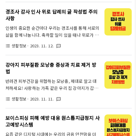
해 2차 전지 리튬인산철 기술이 사용되고 있습니다.
는 선물은 어른이 보기에도 뿌듯하지 않겠어요? 블록
이 글에서는 국내외 최신 기술 동향과 캠핑카 에너지
경조사 감사 인사 위로 답례의 글 작성법 주의
조립을 통한 공간 지각 능력 향상 장난감 실험 키트
저장 기술에 대한 평가를 다뤄보겠습니다. 2차 전지
사항
로..
리튬인산철 기술의 개요 2차 전지 리튬인산철
인생의 중요한 순간마다 우리는 경조사를 통해 서로의
(LiFePO4)은 리튬이온전지의 한 종류로서, 리튬과
삶을 함께 나눕니다. 축하할 일이 있을 때나 위로가 필
인산철을 양극과 음극에 사용되며, 안정성이 높고 수
요할 때, 어떻게 마음을 전해야 할지 고민이 되시죠?
명이 뛰어나며, 환경 친화적인 특징과 가격이 저렴하
생활정보
· 2023. 11. 12.
format_list_bulleted
textsms
'감사와 위로가 담긴 마음을 전하는 법: 경조사 인사의
다는 경제적인 장점을 가지고 있습니다. 최근 이러한
모든 것'을 통해 따뜻한 마음을 전하는 방법을 알아보
장점들로 전기자동차 및 캠핑카 산업용 전력저장장치
세요. 경조사 감사 인사부터 답례까지, 마음을 담은 글
강아지 피부질환 모낭충 증상과 치료 제거 방
등 다양한 분야에 널리 사용되고 있습니다. 리튬인산
한 줄이 누군가에게 큰 힘이 될 수 있으니까요. 경조사
법
철 기..
의 이해: 감사와 위로의 마음을 담다 경조사란 인생의
반려견 피부건강을 위협하는 모낭충, 제대로 알고 대
큰 사건을 뜻하는 말로, 결혼이나 장례 등을 포함한 다
처하세요! 사랑하는 가족 같은 우리 집 강아지가 갑자
양한 사회적 행사를 말합니다. 이런 경조사에 참석하
기 가려워하고 피부에 이상이 생겼다면? 모낭충이 원
거나 불참할 때, 어떻게 감사의 마음이나 위로의 메시
생활정보
· 2023. 11. 11.
format_list_bulleted
textsms
인일 수 있어요. 반려견의 피부 건강을 위협하는 모낭
지를 전달해야 하는지는 많은 사람들이 고민하는 부분
충은 제때 발견하여 적절한 치료를 하는 것이 중요해
이에요. 감사 인사는 상대방에 대한 존중과 고마운 마
요. 이번 포스팅에서는 모낭충의 증상과 치료, 그리고
보이스피싱 피해 예방 대응 원스톱지급정지 사
음을, 위로는 상대방의 아..
예방 방법까지 상세하게 다루어 보려고 해요. 강아지
고예방시스템
와 오래오래 건강하게 지내기 위한 첫걸음, 지금부터
요즘 같은 디지털 시대에는 우리의 금융 안전망을 더