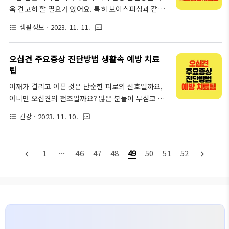
함께 알아볼까요? 모낭충이란 무엇인가요? 일반적으
욱 견고히 할 필요가 있어요. 특히 보이스피싱과 같은
로 강아지 피부에 살고 있는 모낭충은 흔히 데모덱스
금융 사기가 날이 갈수록 교묘해지고 있답니다. 이러
라고 불리는 기생충이에요. 피부의 모낭이나 피지선에
생활정보
· 2023. 11. 11.
format_list_bulleted
textsms
한 상황에서, 보이스피싱 피해를 예방하고 신속하게
살며, 정상적인 상태에서는 강아지의 면역 체계와 균
대응할 수 있는 원스톱 지급정지 사고예방시스템이 더
형을 이루며 살아가요. 하지만 면역력이 떨어지거나
욱 주목받고 있어요. 오늘은 이 시스템이 어떻게 우리
오십견 주요증상 진단방법 생활속 예방 치료
특정한 조건에서 모낭충이 과도하게 증식하게 되면 피
의 자산을 보호하는지, 그리고 우리가 어떻게 이를 활
팁
부..
용할 수 있는지에 대해 자세히 알아볼 거예요. 준비되
어깨가 결리고 아픈 것은 단순한 피로의 신호일까요,
셨나요? 그럼 이제부터 하나하나 차근차근 알아보도
아니면 오십견의 전조일까요? 많은 분들이 무심코 지
록 할게요! 보이스피싱의 유형과 최신사례 보이스피
나치는 어깨 통증, 하지만 이것이 오십견의 신호일 수
싱이란 전화를 통해 개인정보 또는 금융정보를 빼내어
건강
· 2023. 11. 10.
format_list_bulleted
textsms
있습니다. 오십견은 치료가 늦어질수록 일상생활에 큰
재산상의 이득을 취하는 범죄를 의미해요. 최근에는
불편을 주게 됩니다. 이번 포스트에서는 오십견의 증
고도화된 기술을 이용한 보이스피싱 사례가 늘어나고
상부터 치료, 예방을 위한 운동방법까지 상세히 알아
있어서 더욱 주의가 필요해요. 예를 들어, 가짜 은행 ..
1
···
46
47
48
49
50
51
52
navigate_before
navigate_next
보며, 나의 어깨를 건강하게 지킬 수 있는 방법을 제공
하고자 합니다. 통증 없는 일상을 위해, 지금부터 오십
견에 대해 함께 알아봅시다. 오십견이랑 무엇인가요?
오십견이란 무엇인가요? 오십견, 즉 유착성 관절낭염
은 어깨 관절을 둘러싼 관절낭에 염증이 생겨 통증과
함께 어깨의 움직임이 제한되는 질환입니다. 대개 50
대에서 많이 발생한다 하여 '오십견'이라는 이름이 붙