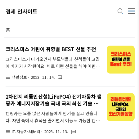
경제 인사이트
홈
크리스마스 어린이 취향별 BEST 선물 추천
크리스마스가 다가오면서 부모님들과 친척들이 고민
에 빠지기 시작했어요. 바로 어떤 선물을 해야 어린이
들이 좋아할지를 두고 말이죠. 걱정 마세요! 아이들의
생활정보
· 2023. 11. 14.
format_list_bulleted
textsms
눈빛을 반짝이게 할 선물을 선별하여 추천드릴 테니,
이번 크리스마스에는 선물 고르는 스트레스에서 벗어
나실 수 있을 거예요. 아이들이 진심으로 좋아하는 선
2차전지 리튬인산철(LiFePO4) 전기자동차 캠
물을 선택할 수 있도록 도와드리겠습니다! 창의력을
핑카 에너지저장기술 국내 국외 최신 기술 동
키워줄 교육용 장난감 추천 아이들의 창의력은 놀이를
향
캠핑카는 요즘 많은 사람들에게 인기를 끌고 있습니
통해 자극받고 성장해요. 교육용 장난감은 놀면서 배
다. 자연 속에서 휴식을 즐기면서 이동도 가능한 캠핑
우게 하는 매력이 있답니다. 지금부터 아이들의 상상
카는 실용적인 동시에 편안한 여행을 제공합니다. 하
력과 창의력을 자극할 수 있는 장난감을 추천해 드리
IT.자동차.배터리
· 2023. 11. 13.
format_list_bulleted
textsms
지만 캠핑카에서는 전기 에너지가 필요한데, 이를 위
도록 할게요. 재미있게 놀면서도 무언가를 배울 수 있