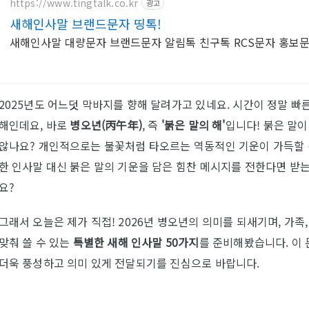
https://www.tingtalk.co.kr
광고
새해인사말 브랜드문자 띵톡!
새해인사말 대량문자 브랜드문자 알림톡 친구톡 RCS문자 홍보
2025년도 어느덧 막바지를 향해 달려가고 있네요. 시간이 정말 빠른
해인데요, 바로
병오년(丙午年)
, 즉
'붉은 말의 해'
입니다! 붉은 말
않나요? 개인적으로는 불꽃처럼 타오르는 역동적인 기운이 가득할 것
한 인사말 대신 붉은 말의 기운을 담은 힘찬 메시지를 전한다면 받는
요?
그래서 오늘은 제가 직접! 2026년 병오년의 의미를 되새기며, 가족,
맞춰 쓸 수 있는
특별한 새해 인사말 50가지
를 준비해봤습니다. 이 
더욱 풍성하고 의미 있게 전달되기를 진심으로 바랍니다.