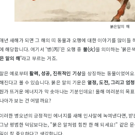
붉은말의 해
매년 새해가 되면 그 해의 띠 동물과 오행에 대한 이야기를 많이들 
에 해당합니다. 여기서 '병(丙)'은 오행 중
불(火)
을 의미하는 '붉은색'
은 말의 해'
라고 부르는 거죠.
말은 예로부터
활력, 성공, 진취적인 기상
을 상징하는 동물이었어요.
해진다고 볼 수 있습니다. 붉은 말의 기운은
열정, 도전, 그리고 엄
뭔가 뜨거운 에너지가 막 솟아나는 기분인데요! 올해 여러분의 목표
나아가 보는 건 어떨까요?
이러한 병오년의 긍정적인 에너지를 새해 인사말에 녹여낸다면, 받는
그냥 평범한 덕담보다는, "붉은 말처럼 힘찬 한 해 되세요!" 같은 
일이 참 중요하다고 생각합니다.