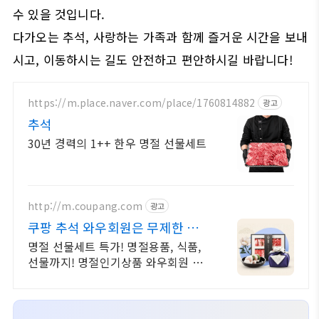
수 있을 것입니다.
다가오는 추석, 사랑하는 가족과 함께 즐거운 시간을 보내
시고, 이동하시는 길도 안전하고 편안하시길 바랍니다!
https://m.place.naver.com/place/1760814882
광고
추석
30년 경력의 1++ 한우 명절 선물세트
http://m.coupang.com
광고
쿠팡 추석 와우회원은 무제한 무
료 배송
명절 선물세트 특가! 명절용품, 식품,
선물까지! 명절인기상품 와우회원 무
료배송