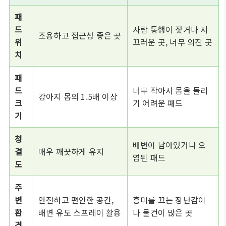
패
드
사람 통행이 잦거나 시
조용하고 접근성 좋은 곳
위
끄러운 곳, 너무 외진 곳
치
패
드
너무 작아서 몸을 돌리
강아지 몸의 1.5배 이상
크
기 어려운 패드
기
청
배변이 남아있거나 오
결
매우 깨끗하게 유지
염된 패드
도
주
변
안전하고 편안한 공간,
흥미를 끄는 장난감이
환
배변 유도 스프레이 활용
나 물건이 많은 곳
경