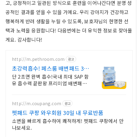
고, 긍정적이고 일관된 방식으로 훈련을 이어나간다면 분명 성
공적인 결과를 얻을 수 있을 거예요. 우리 강아지가 건강하고
행복하게 반려 생활을 누릴 수 있도록, 보호자님의 현명한 선
택과 노력을 응원합니다! 다음번에는 더 유익한 정보로 찾아올
게요. 감사합니다!
http://m.pethroom.com
광고
초강력흡수! 페스룸 배변패드 3천
원 할인쿠폰 받기
단 2초면 완벽 흡수!국내 최대 SAP 함
유 흡수력 끝판왕 프리미엄 배변패드
페스룸 구독하면 평생 모래&배변패드
최저가! 첫 구독 시 50% 페이백까지!
http://m.coupang.com
광고
펫패드 쿠팡 와우회원 30일 내 무료반품
소변을 빠르게 흡수하여 쾌적하게! 펫패드 쿠팡에서 만
나보세요.