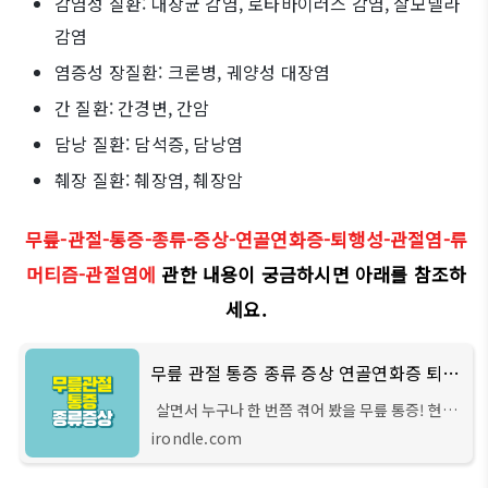
감염성 질환: 대장균 감염, 로타바이러스 감염, 살모넬라
감염
염증성 장질환: 크론병, 궤양성 대장염
간 질환: 간경변, 간암
담낭 질환: 담석증, 담낭염
췌장 질환: 췌장염, 췌장암
무릎-관절-통증-종류-증상-연골연화증-퇴행성-관절염-류
머티즘-관절염에
관한 내용이 궁금하시면 아래를 참조하
세요.
무릎 관절 통증 종류 증상 연골연화증 퇴행성 관절염 류마티스 관절염
살면서 누구나 한 번쯤 겪어 봤을 무릎 통증! 현대
인들은 노령화, 운동부족, 나쁜 생활습관, 부상 등
irondle.com
으로 무릎 통증에 취약해지고 또 많이 사용을 하다
보니 재발도 잘되고 만성통증이 되기도 하